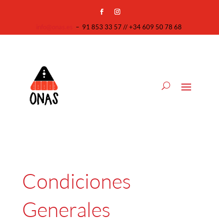
info@onas.es
–
91 853 33 57 // +34 609 50 78 68
Condiciones
Generales