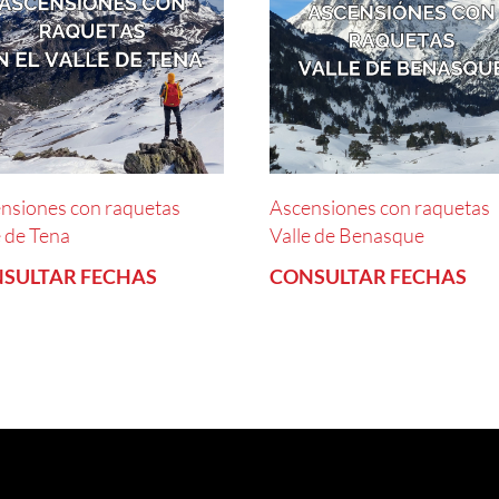
nsiones con raquetas
Ascensiones con raquetas
e de Tena
Valle de Benasque
SULTAR FECHAS
CONSULTAR FECHAS