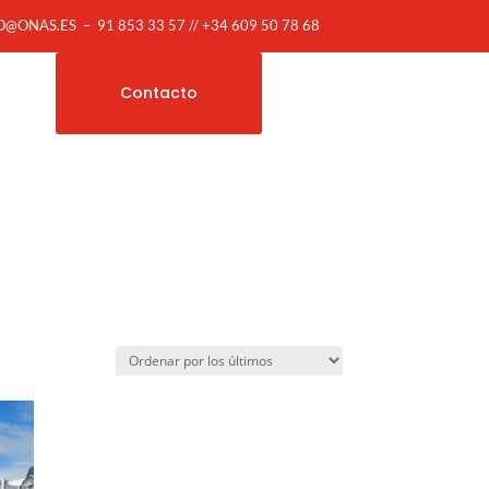
O@ONAS.ES
–
91 853 33 57 // +34 609 50 78 68
Contacto