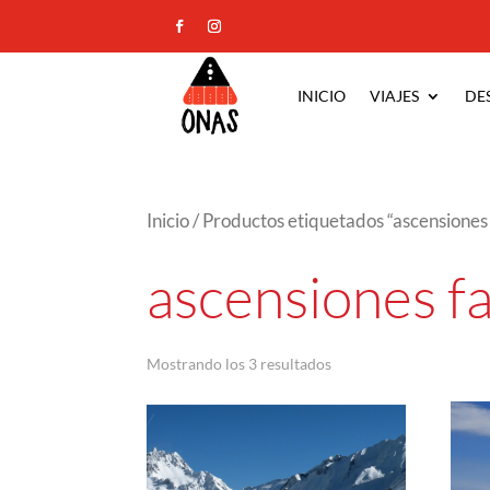
INICIO
VIAJES
DE
Inicio
/ Productos etiquetados “ascensiones 
ascensiones fa
Ordenado
Mostrando los 3 resultados
por
los
últimos