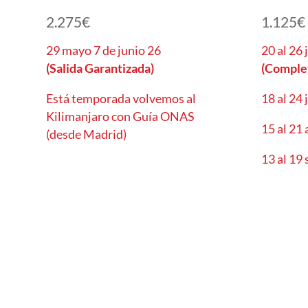
2.275
€
1.125
€
29 mayo 7 de junio 26
20 al 26
(Salida Garantizada)
(Comple
Está temporada volvemos al
18 al 24 
Kilimanjaro con Guía ONAS
15 al 21
(desde Madrid)
13 al 19