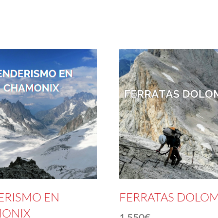
ERISMO EN
FERRATAS DOLOM
ONIX
1.550
€