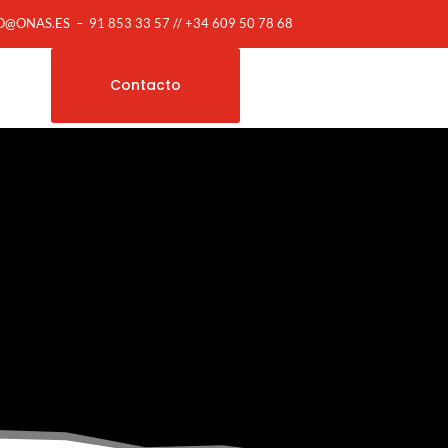
O@ONAS.ES
–
91 853 33 57 // +34 609 50 78 68
Contacto