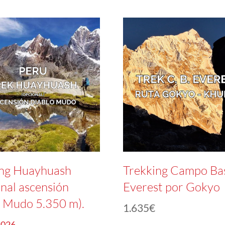
ing Huayhuash
Trekking Campo Bas
nal ascensión
Everest por Gokyo
 Mudo 5.350 m).
1.635
€
2026