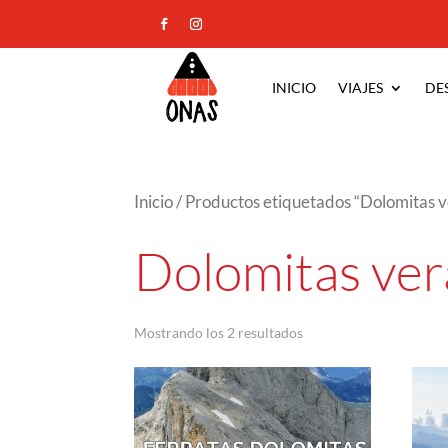
INICIO
VIAJES
DE
Inicio
/ Productos etiquetados “Dolomitas 
Dolomitas ve
Ordenado
Mostrando los 2 resultados
por
los
últimos