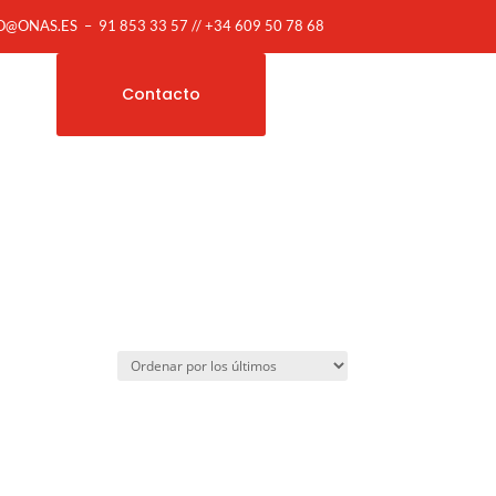
O@ONAS.ES
–
91 853 33 57 // +34 609 50 78 68
Contacto