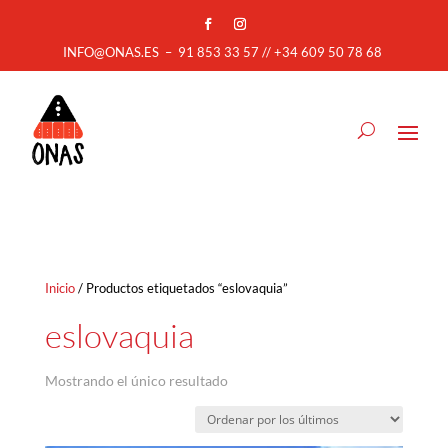
INFO@ONAS.ES
–
91 853 33 57 // +34 609 50 78 68
Inicio
/ Productos etiquetados “eslovaquia”
eslovaquia
Mostrando el único resultado