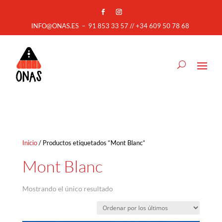
INFO@ONAS.ES
–
91 853 33 57 // +34 609 50 78 68
Inicio
/ Productos etiquetados “Mont Blanc”
Mont Blanc
Mostrando el único resultado