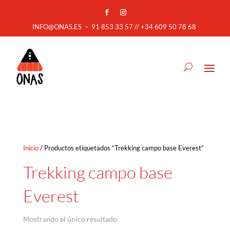
INFO@ONAS.ES
–
91 853 33 57 // +34 609 50 78 68
Inicio
/ Productos etiquetados “Trekking campo base Everest”
Trekking campo base
Everest
Mostrando el único resultado