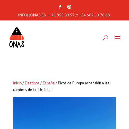
INFO@ONAS.ES
–
91 853 33 57 // +34 609 50 78 68
Inicio
/
Destinos
/
España
/ Picos de Europa ascensión a las
cumbres de los Urrieles