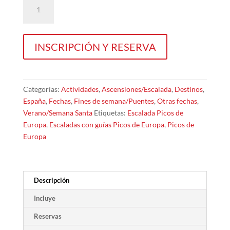
Picos
de
Europa
ascensión
INSCRIPCIÓN Y RESERVA
a
las
cumbres
de
Categorías:
Actividades
,
Ascensiones/Escalada
,
Destinos
,
los
España
,
Fechas
,
Fines de semana/Puentes
,
Otras fechas
,
Urrieles
Verano/Semana Santa
Etiquetas:
Escalada Picos de
cantidad
Europa
,
Escaladas con guías Picos de Europa
,
Picos de
Europa
Descripción
Incluye
Reservas