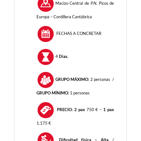
Macizo Central de
P.N
. Picos de
Europa – Cordillera Cantábrica
FECHAS A CONCRETAR
4
Días.
GRUPO MÁXIMO:
2 personas /
GRUPO MÍNIMO:
1 personas
PRECIO
:
2 pax
750 € –
1 pax
1.175 €
Dificultad física – Alta
/