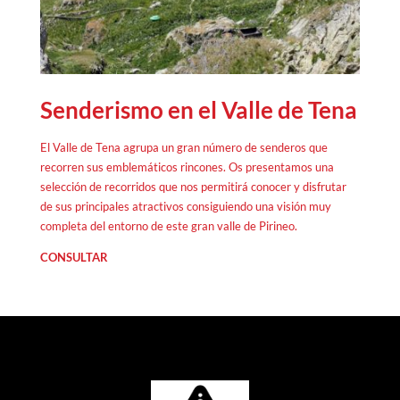
Senderismo en el Valle de Tena
El Valle de Tena agrupa un gran número de senderos que
recorren sus emblemáticos rincones. Os presentamos una
selección de recorridos que nos permitirá conocer y disfrutar
de sus principales atractivos consiguiendo una visión muy
completa del entorno de este gran valle de Pirineo.
CONSULTAR