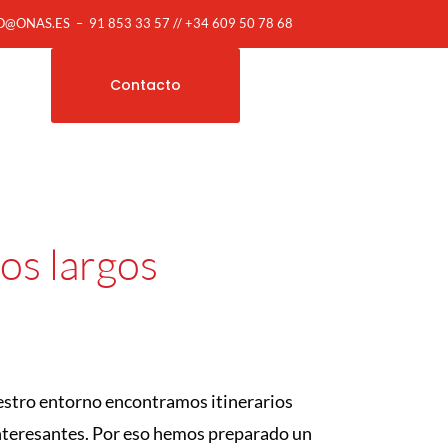
O@ONAS.ES
–
91 853 33 57 // +34 609 50 78 68
Contacto
ios largos
estro entorno encontramos itinerarios
nteresantes. Por eso hemos preparado un