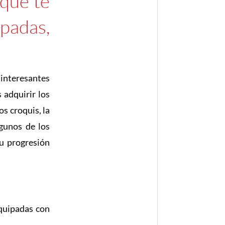
 que te
padas,
interesantes
 adquirir los
os croquis, la
gunos de los
tu progresión
equipadas con