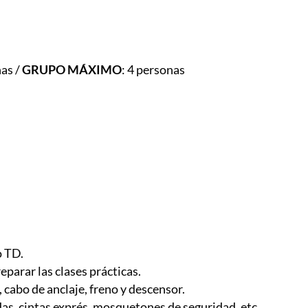
nas /
GRUPO MÁXIMO
: 4 personas
o TD.
arar las clases prácticas.
 cabo de anclaje, freno y descensor.
das, cintas exprés, mosquetones de seguridad, etc…