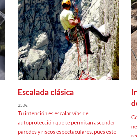
Escalada clásica
I
d
250
€
Tu intención es escalar vías de
Co
autoprotección que te permitan ascender
ne
paredes y riscos espectaculares, pues este
re