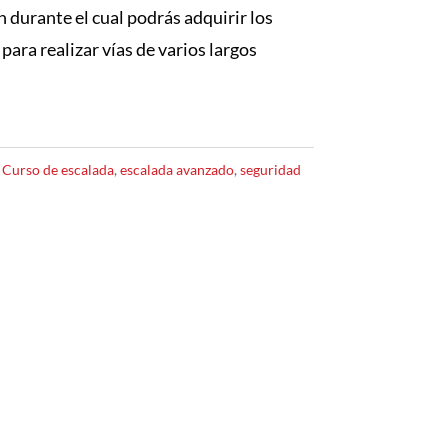
n durante el cual podrás adquirir los
ara realizar vías de varios largos
:
Curso de escalada
,
escalada avanzado
,
seguridad