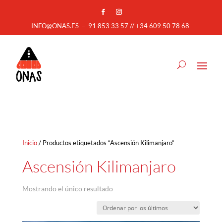
INFO@ONAS.ES
–
91 853 33 57 // +34 609 50 78 68
Inicio
/ Productos etiquetados “Ascensión Kilimanjaro”
Ascensión Kilimanjaro
Mostrando el único resultado