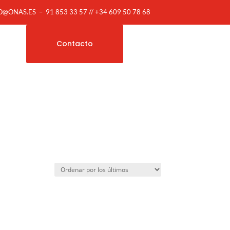
O@ONAS.ES
–
91 853 33 57 // +34 609 50 78 68
Contacto