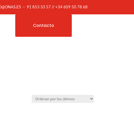
O@ONAS.ES
–
91 853 33 57 // +34 609 50 78 68
Contacto