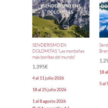
SENDERISMO EN
Send
DOLOMITAS “Las montañas
Bren
más bonitas del mundo”
1.2
1.395
€
18 a
4 al 11 julio 2026
5 al
18 al 25 julio 2026
1 al 8 agosto 2026