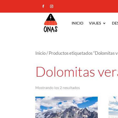
INICIO
VIAJES
DE
Inicio
/ Productos etiquetados “Dolomitas 
Dolomitas ve
Ordenado
Mostrando los 2 resultados
por
los
últimos