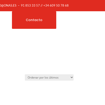
O@ONAS.ES
–
91 853 33 57 // +34 609 50 78 68
Contacto