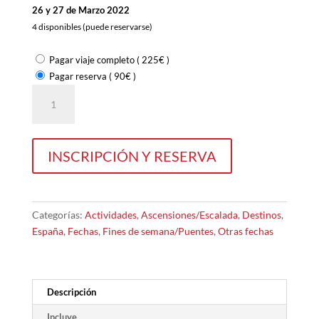
26 y 27 de Marzo 2022
4 disponibles (puede reservarse)
Pagar viaje completo
(
225
€
)
Pagar reserva
(
90
€
)
Ascensión
invernal
al
Mulhacén
INSCRIPCIÓN Y RESERVA
3,479
m.
cantidad
Categorías:
Actividades
,
Ascensiones/Escalada
,
Destinos
,
España
,
Fechas
,
Fines de semana/Puentes
,
Otras fechas
Descripción
Incluye