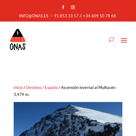
INFO@ONAS.ES
–
91 853 33 57 // +34 609 50 78 68
Inicio
/
Destinos
/
España
/ Ascensión invernal al Mulhacén
3,479 m.