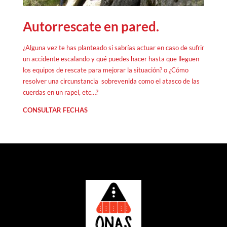
Autorrescate en pared.
¿Alguna vez te has planteado si sabrías actuar en caso de sufrir
un accidente escalando y qué puedes hacer hasta que lleguen
los equipos de rescate para mejorar la situación? o ¿Cómo
resolver una circunstancia sobrevenida como el atasco de las
cuerdas en un rapel, etc…?
CONSULTAR FECHAS