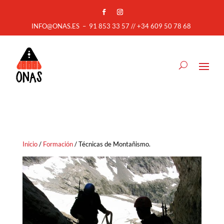
INFO@ONAS.ES
–
91 853 33 57 // +34 609 50 78 68
Inicio
/
Formación
/ Técnicas de Montañismo.
by
Fmeaddons