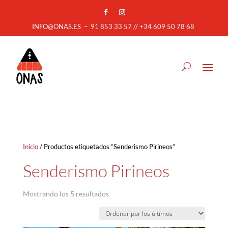
INFO@ONAS.ES
–
91 853 33 57 // +34 609 50 78 68
Inicio
/ Productos etiquetados “Senderismo Pirineos”
Senderismo Pirineos
Ordenado
Mostrando los 5 resultados
por
los