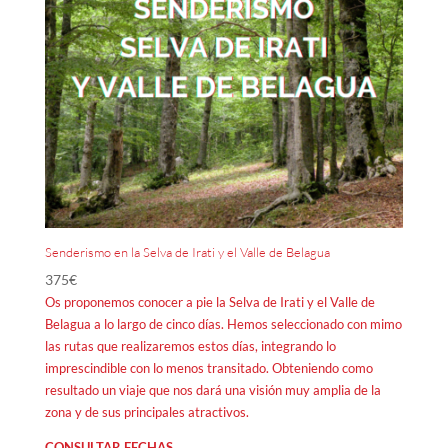
Senderismo en la Selva de Irati y el Valle de Belagua
375
€
Os proponemos conocer a pie la Selva de Irati y el Valle de
Belagua a lo largo de cinco días. Hemos seleccionado con mimo
las rutas que realizaremos estos días, integrando lo
imprescindible con lo menos transitado. Obteniendo como
resultado un viaje que nos dará una visión muy amplia de la
zona y de sus principales atractivos.
CONSULTAR FECHAS