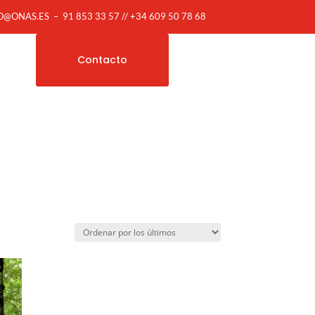
O@ONAS.ES
–
91 853 33 57 // +34 609 50 78 68
Contacto