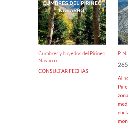
Cumbres y hayedos del Pirineo
P. N
Navarro
26
CONSULTAR FECHAS
Al n
Pale
zona
medi
encl
mont