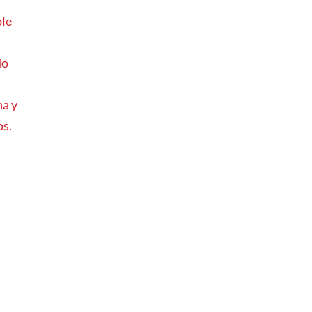
ble
do
na y
os.