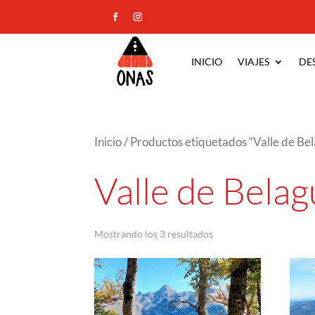
INICIO
VIAJES
DE
Inicio
/ Productos etiquetados “Valle de Be
Valle de Belag
Ordenado
Mostrando los 3 resultados
por
los
últimos