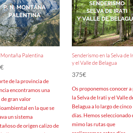
. Montaña Palentina
Senderismo en la Selva de Ir
y el Valle de Belagua
5
€
375
€
orte de la provincia de
Os proponemos conocer a 
ncia encontramos una
la Selva de Irati y el Valle d
 de gran valor
Belagua a lo largo de cinco
oambiental en la que se
días. Hemos seleccionado 
ava un sistema
mimo las rutas que
añoso de origen calizo de