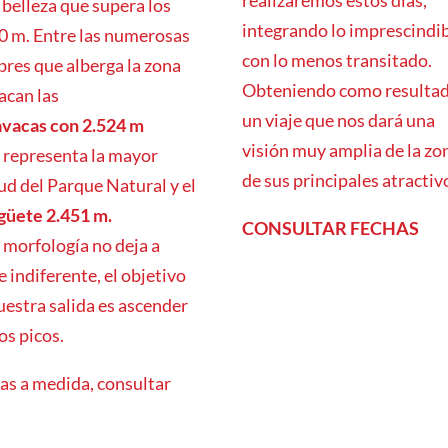
realizaremos estos días,
 belleza que supera los
integrando lo imprescindi
0 m. Entre las numerosas
con lo menos transitado.
res que alberga la zona
Obteniendo como resulta
acan las
un viaje que nos dará una
vacas con 2.524 m
visión muy amplia de la zo
e representa la mayor
de sus principales atractiv
tud del Parque Natural y el
güete 2.451 m.
CONSULTAR FECHAS
 morfología no deja a
e indiferente, el objetivo
uestra salida es ascender
s picos.
as a medida, consultar