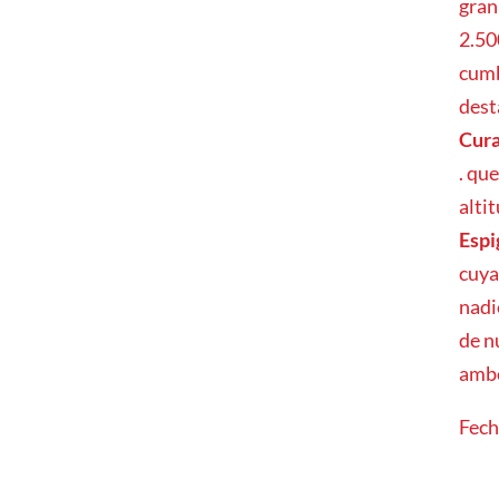
gran
2.50
cumb
dest
Cura
. qu
alti
Espi
cuya
nadi
de n
ambo
Fech