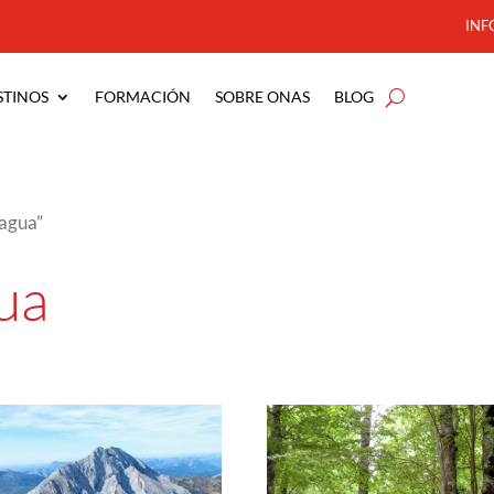
INF
STINOS
FORMACIÓN
SOBRE ONAS
BLOG
lagua”
ua