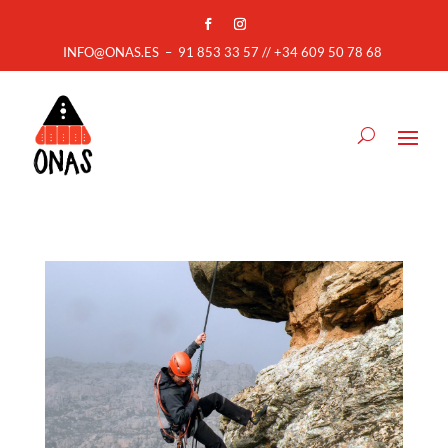
INFO@ONAS.ES
–
91 853 33 57 // +34 609 50 78 68