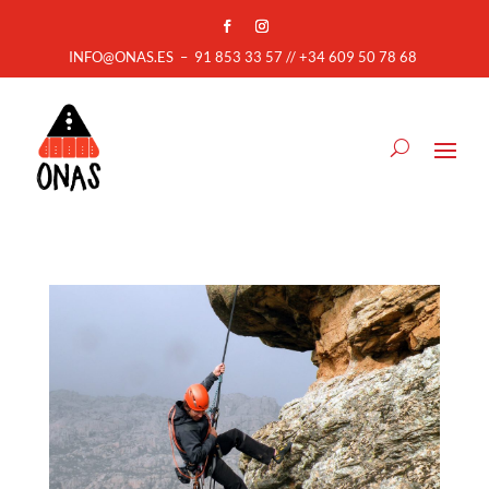
INFO@ONAS.ES
–
91 853 33 57 // +34 609 50 78 68