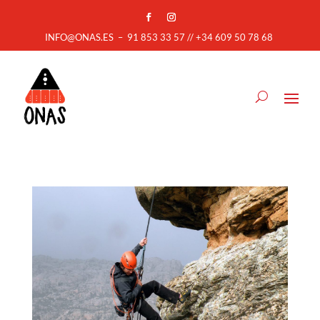
INFO@ONAS.ES
–
91 853 33 57 // +34 609 50 78 68